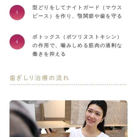
都
型どりをしてナイトガード（マウス
大
の
ピース）を作り、顎関節や歯を守る
医
都
大
ピ
ボトックス（ボツリヌストキシン）
ニ
の作用で、噛みしめる筋肉の過剰な
科
矯
働きを抑える
歯
15
00
東
都
歯ぎしり治療の流れ
黒
中
1-
ス
イ
オ
立
学
東
東
線
都
大