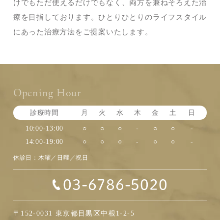
けでもただ使えるだけでもなく、両方を兼ねそろえた治
療を目指しております。ひとりひとりのライフスタイル
にあった治療方法をご提案いたします。
Opening Hour
診療時間
月
火
水
木
金
土
日
10:00-13:00
○
○
○
-
○
○
-
14:00-19:00
○
○
○
-
○
○
-
休診日：木曜／日曜／祝日
03-6786-5020
〒152-0031 東京都目黒区中根1-2-5