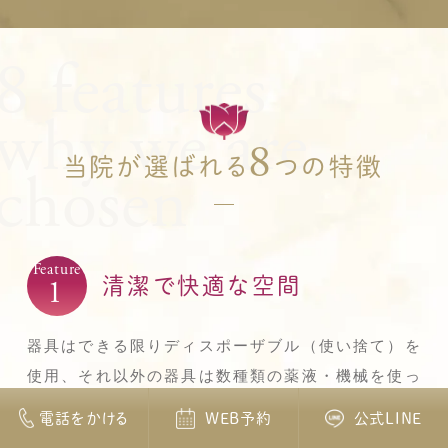
8
当院が選ばれる
つの特徴
1
清潔で快適な空間
器具はできる限りディスポーザブル（使い捨て）を
使用、それ以外の器具は数種類の薬液・機械を使っ
て念入りに消毒・滅菌をおこなっています。新規オ
電話をかける
WEB予約
公式LINE
ープンのため新しくキレイな院内にもこだわりまし